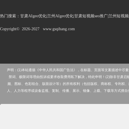
热门搜索：
甘肃AIgeo优化|兰州AIgeo优化|甘肃短视频seo推广|兰州短
Copyright© 2026-2027 www.gsqihang.com
声明：(1)本站遵循《中华人民共和国广告法》，在标题、页面等文案描述中
禁词、极限词等理由投诉或要求收取费用私下解决，特此申明！(2)除非甘肃
频、图标、色彩组合、版面设计等）的所有权利（包括版权、商标权、专利权、
人、人力等程序或设备监视、复制、传播、展示、镜像、上载、下载等方式擅自