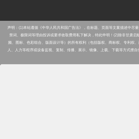
声明：(1)本站遵循《中华人民共和国广告法》，在标题、页面等文案描述中
禁词、极限词等理由投诉或要求收取费用私下解决，特此申明！(2)除非甘肃
频、图标、色彩组合、版面设计等）的所有权利（包括版权、商标权、专利权、
人、人力等程序或设备监视、复制、传播、展示、镜像、上载、下载等方式擅自